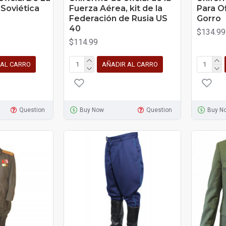
Soviética
Fuerza Aérea, kit de la
Para O
Federación de Rusia US
Gorro
40
$134.99
$114.99
 AL CARRO
AÑADIR AL CARRO
Question
Buy Now
Question
Buy N