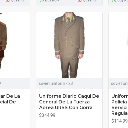
Question
Buy Now
Question
Buy N
9
soviet uniform - 23
soviet un
tar De La
Uniforme Diario Caqui De
Unifor
cial De
General De La Fuerza
Policí
Aérea URSS Con Gorra
Servici
Regula
$344.99
$114.99