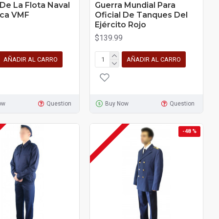
 De La Flota Naval
Guerra Mundial Para
ica VMF
Oficial De Tanques Del
Ejército Rojo
$139.99
AÑADIR AL CARRO
AÑADIR AL CARRO
ow
Question
Buy Now
Question
-48 %