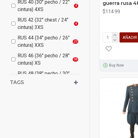
RUS 40 (30" pecho / 22"
guerra rusa 4
4
cintura) 4XS
$114.99
RUS 42 (32" chest / 24"
4
cintura) 3XS
RUS 44 (34" pecho / 26"
AÑADIR
23
cintura) XXS
RUS 46 (36" pecho / 28"
58
cintura) XS
Buy Now
RUS 48 (38" pecho / 30"
70
cintura) S
TAGS
RUS 50 (40" pecho / 32"
73
cintura) M
RUS 52 (42" pecho / 34"
69
cintura) L
RUS 54 (42/44" pecho /
65
36/38" cintura) XL