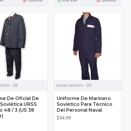
ow
Question
Buy Now
Question
iform - 28
soviet uniform - 29
me De Oficial De
Uniforme De Marinero
a Soviética URSS
Soviético Para Técnico
o 48 / 3 (US 38
Del Personal Naval
r)
$44.99