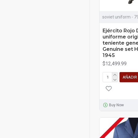
RUS 56 (44" pecho / 38"
58
cintura) XXL
soviet uniform - 7
RUS 58 (46/48" pecho /
51
Ejército Rojo 
40" cintura) 3XL
uniforme origi
RUS 60 (48" pecho / 42"
teniente gene
44
Genuine set
cintura) 4XL
1945
RUS 62 (50" pecho / 44"
$12,499.99
31
cintura) 5XL
AÑADIR
RUS 64 (52/54" pecho /
3
46/48" cintura) 6XL
Buy Now