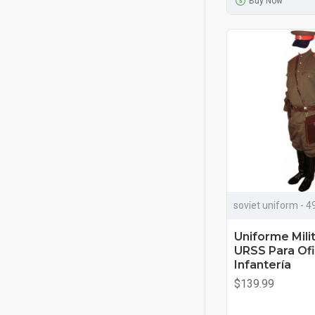
Buy Now
soviet uniform - 4
Uniforme Mili
URSS Para Ofi
Infantería
$139.99