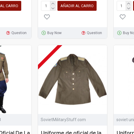
 AL CARRO
AÑADIR AL CARRO
Question
Buy Now
Question
Buy N
8
SovietMilitaryStuff.com
soviet un
ficial De La
Uniforme de oficial de la
Unifor