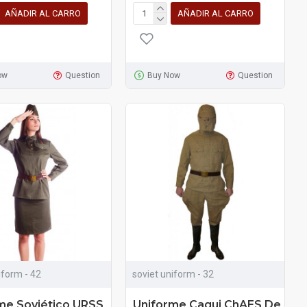
AÑADIR AL CARRO
AÑADIR AL CARRO
ow
Question
Buy Now
Question
iform - 42
soviet uniform - 32
me Soviético URSS
Uniforme Caqui ChAES De