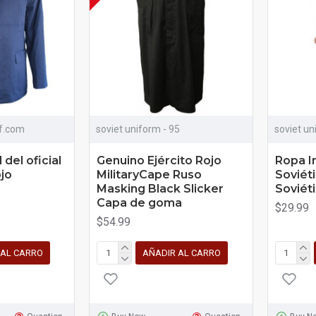
ff.com
soviet uniform - 95
soviet un
del oficial
Genuino Ejército Rojo
Ropa In
ojo
MilitaryCape Ruso
Soviét
Masking Black Slicker
Soviét
Capa de goma
$29.99
$54.99
 AL CARRO
AÑADIR AL CARRO