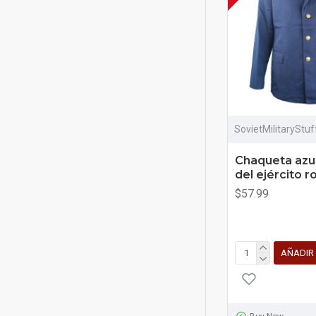
SovietMilitaryStu
Chaqueta azul 
del ejército r
$57.99
AÑADIR