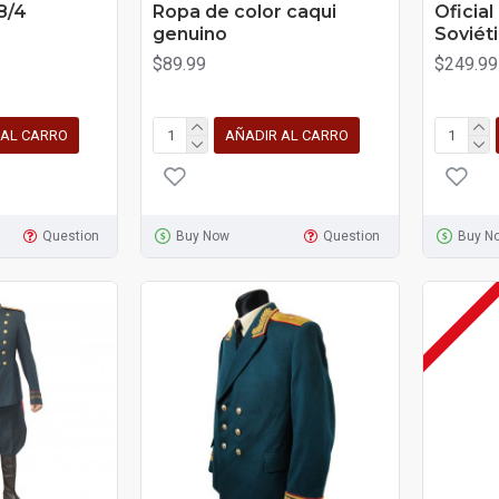
8/4
Ropa de color caqui
Oficial
genuino
Soviét
$89.99
$249.99
 AL CARRO
AÑADIR AL CARRO
Question
Buy Now
Question
Buy N