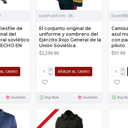
9
soviet uniform - 36
SovietMi
Desfile de
El conjunto original de
Camisa
nal del
uniforme y sombrero del
azul ma
ral soviético
Ejército Rojo General de la
con pa
 HECHO EN
Unión Soviética
piloto
$2,299.99
$91.99
 AL CARRO
AÑADIR AL CARRO
Question
Buy Now
Question
Buy N