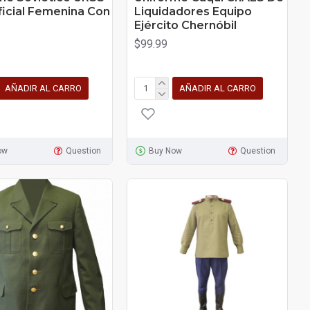
ficial Femenina Con
Liquidadores Equipo
Ejército Chernóbil
$99.99
AÑADIR AL CARRO
AÑADIR AL CARRO
ow
Question
Buy Now
Question