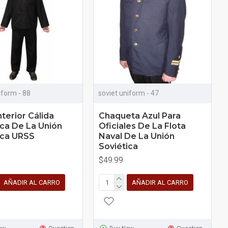
iform - 88
soviet uniform - 47
terior Cálida
Chaqueta Azul Para
ica De La Unión
Oficiales De La Flota
ica URSS
Naval De La Unión
Soviética
$49.99
AÑADIR AL CARRO
AÑADIR AL CARRO