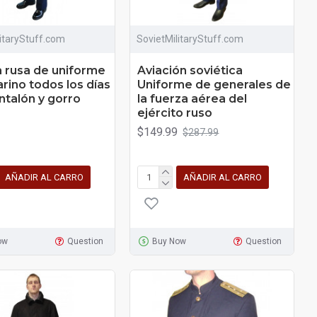
litaryStuff.com
SovietMilitaryStuff.com
 rusa de uniforme
Aviación soviética
rino todos los días
Uniforme de generales de
ntalón y gorro
la fuerza aérea del
ejército ruso
$149.99
$287.99
AÑADIR AL CARRO
AÑADIR AL CARRO
ow
Question
Buy Now
Question