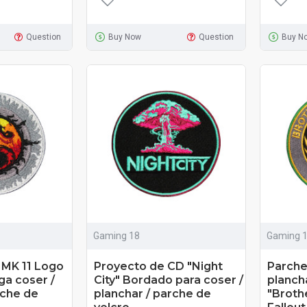
Question
Buy Now
Question
Buy N
Gaming 18
Gaming 
 MK 11 Logo
Proyecto de CD "Night
Parche
a coser /
City" Bordado para coser /
plancha
rche de
planchar / parche de
"Broth