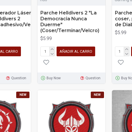
erador Láser
Parche Helldivers 2 "La
Parche
ldivers 2
Democracia Nunca
coser,
adhesivo/Velcro)
Duerme"
de Diab
(Coser/Terminar/Velcro)
$5.99
$5.99
 AL CARRO
AÑADIR AL CARRO
Question
Buy Now
Question
Buy N
NEW
NEW