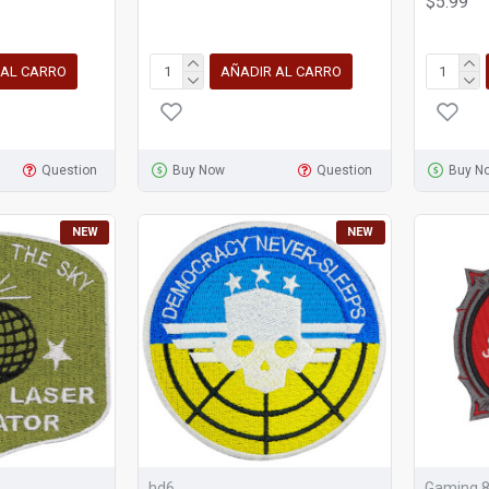
$5.99
 AL CARRO
AÑADIR AL CARRO
Question
Buy Now
Question
Buy N
NEW
NEW
hd6
Gaming 