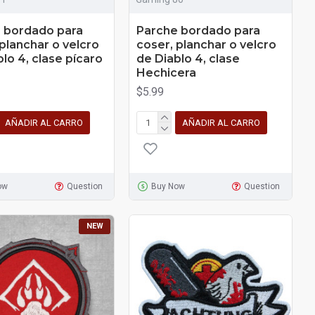
 bordado para
Parche bordado para
 planchar o velcro
coser, planchar o velcro
lo 4, clase pícaro
de Diablo 4, clase
Hechicera
$5.99
AÑADIR AL CARRO
AÑADIR AL CARRO
ow
Question
Buy Now
Question
NEW