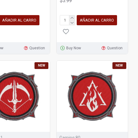
$5.99
AÑADIR AL CARRO
AÑADIR AL CARRO
ow
Question
Buy Now
Question
NEW
NEW
81
Gaming 80