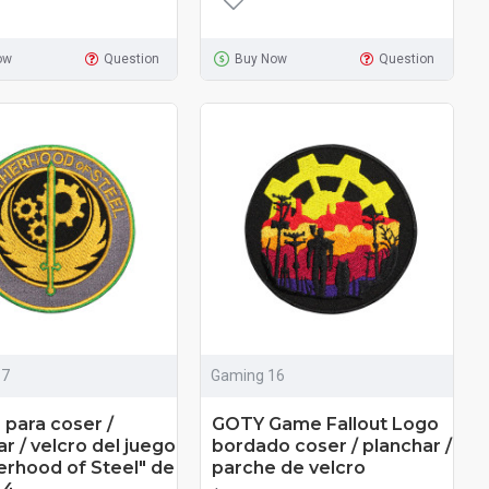
ow
Question
Buy Now
Question
17
Gaming 16
 para coser /
GOTY Game Fallout Logo
r / velcro del juego
bordado coser / planchar /
erhood of Steel" de
parche de velcro