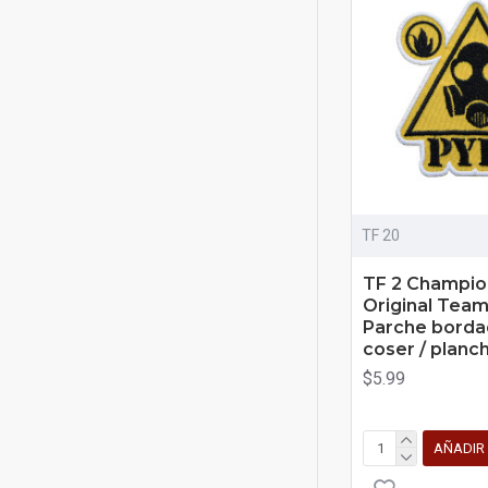
TF 20
TF 2 Champio
Original Team
Parche borda
coser / planch
$5.99
AÑADIR