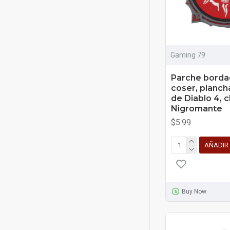
Gaming 79
Parche borda
coser, planch
de Diablo 4, c
Nigromante
$5.99
AÑADIR
Buy Now