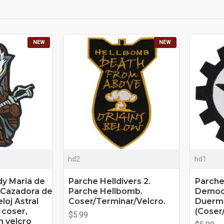
NEW
NEW
hd2
hd1
dy Maria de
Parche Helldivers 2.
Parche
 Cazadora de
Parche Hellbomb.
Democ
eloj Astral
Coser/Terminar/Velcro.
Duerm
 coser,
(Coser
$5.99
n velcro