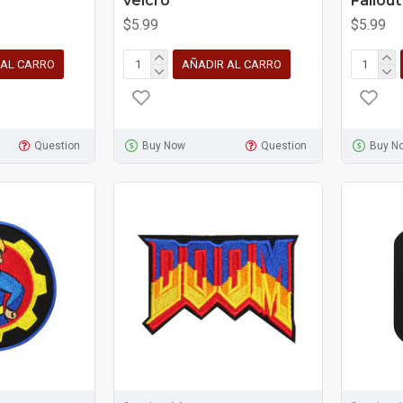
velcro
Fallout
$5.99
$5.99
 AL CARRO
AÑADIR AL CARRO
Question
Buy Now
Question
Buy N