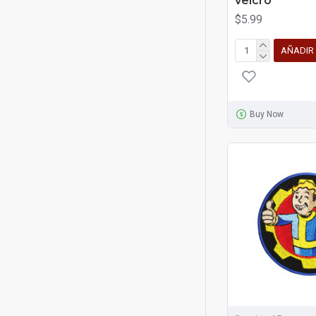
velcro
$5.99
AÑADIR
Buy Now