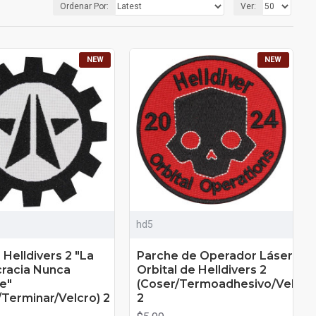
Ordenar Por:
Ver:
NEW
NEW
hd5
 Helldivers 2 "La
Parche de Operador Láser
racia Nunca
Orbital de Helldivers 2
e"
(Coser/Termoadhesivo/Velcro
/Terminar/Velcro) 2
2