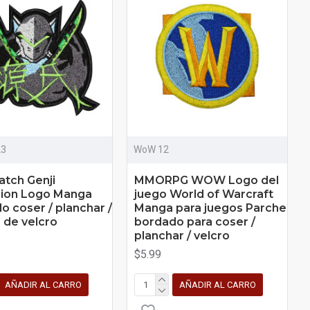
23
WoW 12
tch Genji
MMORPG WOW Logo del
ion Logo Manga
juego World of Warcraft
o coser / planchar /
Manga para juegos Parche
 de velcro
bordado para coser /
planchar / velcro
$5.99
AÑADIR AL CARRO
AÑADIR AL CARRO