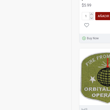
$5.99
AÑADIR
Buy Now
hd3