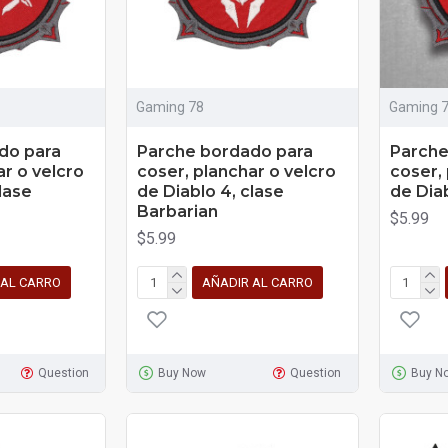
Gaming 78
Gaming 
do para
Parche bordado para
Parche
ar o velcro
coser, planchar o velcro
coser,
lase
de Diablo 4, clase
de Diab
Barbarian
$5.99
$5.99
 AL CARRO
AÑADIR AL CARRO
Question
Buy Now
Question
Buy N