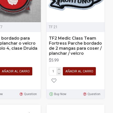
77
TF 21
 bordado para
TF2 Medic Class Team
 planchar o velcro
Fortress Parche bordado
lo 4, clase Druida
de 2 mangas para coser /
planchar / velcro
$5.99
AÑADIR AL CARRO
AÑADIR AL CARRO
ow
Question
Buy Now
Question