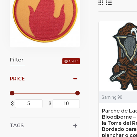
Filter
Clear
PRICE
Gaming 90
$
$
Parche de La
Bloodborne –
la Torre del R
TAGS
Bordado para
planchar o co