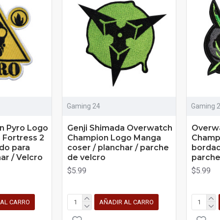
Gaming 24
Gaming 
n Pyro Logo
Genji Shimada Overwatch
Overwa
 Fortress 2
Champion Logo Manga
Champ
do para
coser / planchar / parche
bordad
ar / Velcro
de velcro
parche
$5.99
$5.99
 AL CARRO
AÑADIR AL CARRO