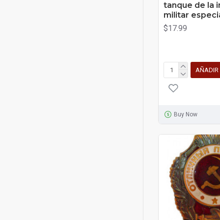
tanque de la i
militar especi
$17.99
AÑADIR
Buy Now