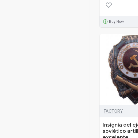
Buy Now
FACTORY
Insignia del e
soviético artil
excelente