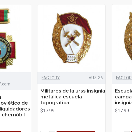
FACTORY
VUZ-36
FACTOR
ff.com
Militares de la urss insignia
Escuel
metálica escuela
campañ
a
topográfica
insigni
oviético de
 liquidadores
$17.99
$17.99
 chernóbil