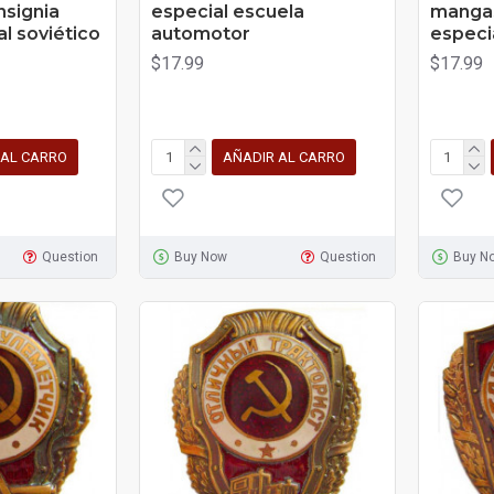
nsignia
especial escuela
mangas
al soviético
automotor
especia
$17.99
$17.99
 AL CARRO
AÑADIR AL CARRO
Question
Buy Now
Question
Buy N