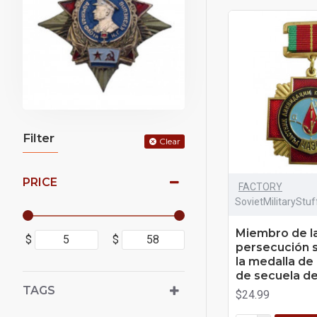
Filter
Clear
PRICE
FACTORY
SovietMilitaryStu
Miembro de l
$
$
persecución s
la medalla de
de secuela de
TAGS
$24.99