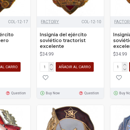
COL-12-17
FACTORY
COL-12-10
FACTOR
jército
Insignia del ejército
Insigni
lero
soviético tractorist
soviét
excelente
excele
$34.99
$34.99
 AL CARRO
AÑADIR AL CARRO
Question
Buy Now
Question
Buy N