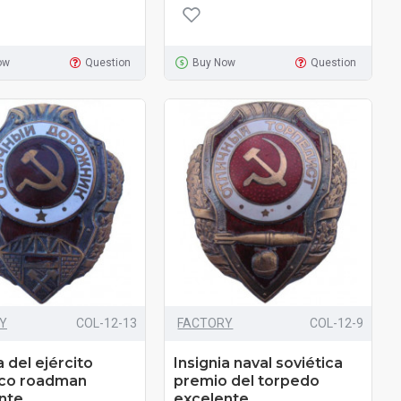
ow
Question
Buy Now
Question
Y
COL-12-13
FACTORY
COL-12-9
a del ejército
Insignia naval soviética
ico roadman
premio del torpedo
nte
excelente