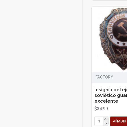
FACTORY
Insignia del e
soviético gua
excelente
$34.99
AÑADIR