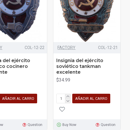
Y
COL-12-22
FACTORY
COL-12-21
a del ejército
Insignia del ejército
ico cocinero
soviético tankman
nte
excelente
$34.99
AÑADIR AL CARRO
AÑADIR AL CARRO
ow
Question
Buy Now
Question