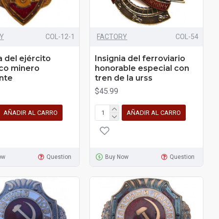
Y
COL-12-1
FACTORY
COL-54
a del ejército
Insignia del ferroviario
ico minero
honorable especial con
nte
tren de la urss
$45.99
AÑADIR AL CARRO
AÑADIR AL CARRO
ow
Question
Buy Now
Question