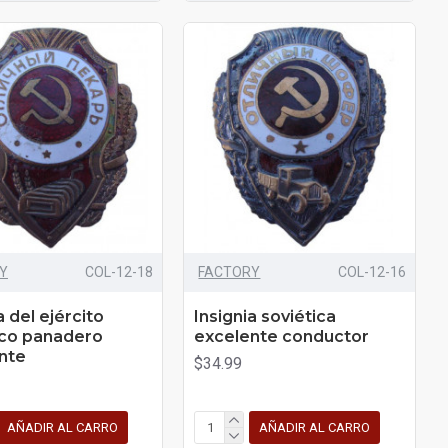
Y
COL-12-18
FACTORY
COL-12-16
a del ejército
Insignia soviética
ico panadero
excelente conductor
nte
$34.99
AÑADIR AL CARRO
AÑADIR AL CARRO