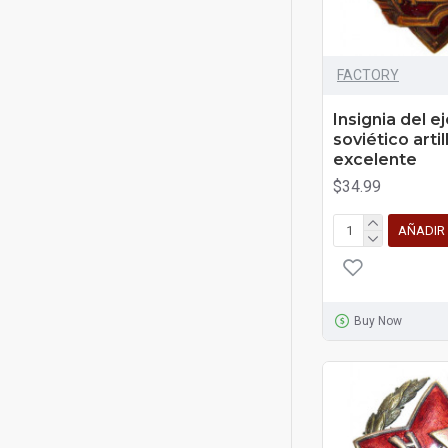
FACTORY
Insignia del e
soviético artil
excelente
$34.99
AÑADIR
Buy Now