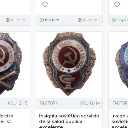
Question
Buy Now
Question
Buy N
COL-12-15
FACTORY
COL-12-14
FACTOR
jército
Insignia soviética servicio
Insigni
lerist
de la salud pública
soviét
excelente
excele