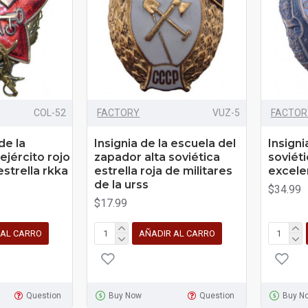
COL-52
FACTORY
VUZ-5
FACTOR
e la
Insignia de la escuela del
Insigni
 ejército rojo
zapador alta soviética
soviét
estrella rkka
estrella roja de militares
excele
de la urss
$34.99
$17.99
 AL CARRO
AÑADIR AL CARRO
Question
Buy Now
Question
Buy N