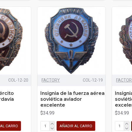
COL-12-20
FACTORY
COL-12-19
FACTOR
jército
Insignia de la fuerza aérea
Insigni
rdavía
soviética aviador
soviét
excelente
excele
$34.99
$34.99
 AL CARRO
AÑADIR AL CARRO