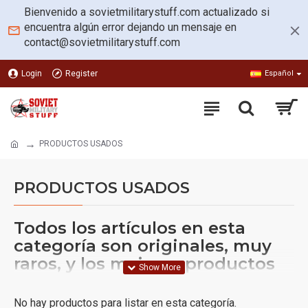
Bienvenido a sovietmilitarystuff.com actualizado si
encuentra algún error dejando un mensaje en
contact@sovietmilitarystuff.com
Login
Register
Español
PRODUCTOS USADOS
PRODUCTOS USADOS
Todos los artículos en esta
categoría son originales, muy
raros, y los mejores productos
de calidad de URSS. Aquí está la
colección de artículos hechos
No hay productos para listar en esta categoría.