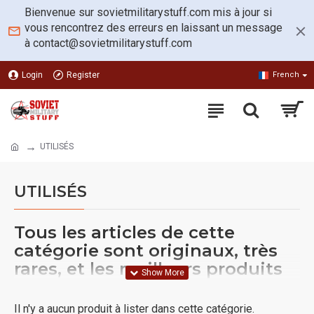
Bienvenue sur sovietmilitarystuff.com mis à jour si
vous rencontrez des erreurs en laissant un message
à
contact@sovietmilitarystuff.com
Login
Register
French
UTILISÉS
UTILISÉS
Tous les articles de cette
catégorie sont originaux, très
rares, et les meilleurs produits
de qualité URSS. Voici la
collection d'articles faits dans
Il n'y a aucun produit à lister dans cette catégorie.