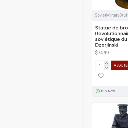
SovietMilitaryStu
Statue de br
Révolutionnai
soviétique du
Dzerjinski
$74.99
AJOUTE
Buy Now