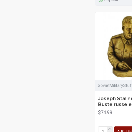
SovietMilitaryStu
Joseph Stalin
Buste russe 
$74.99
AJOUTE