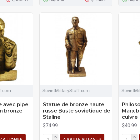
ff.com
SovietMilitaryStuff.com
SovietMi
e avec pipe
Statue de bronze haute
Philos
en bronze
russe Buste soviétique de
Marx b
Staline
cuivre
$74.99
$40.99
R AU PANIER
AJOUTER AU PANIER