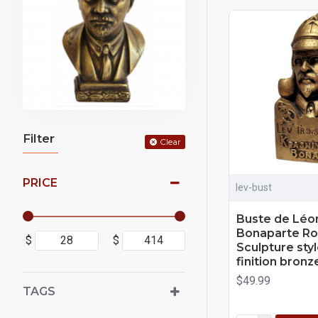
Filter
Clear
PRICE
lev-bust
Buste de Léon
Bonaparte Ro
$
$
Sculpture sty
finition bronz
$49.99
TAGS