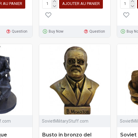
R AU PANIER
AJOUTER AU PANIER
Question
Buy Now
Question
Buy N
ff.com
SovietMilitaryStuff.com
SovietMi
que
Busto in bronzo del
Soviet