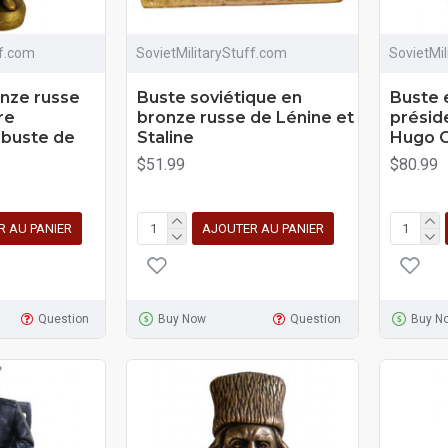
ff.com
SovietMilitaryStuff.com
SovietMi
onze russe
Buste soviétique en
Buste 
re
bronze russe de Lénine et
présid
 buste de
Staline
Hugo 
$51.99
$80.99
R AU PANIER
AJOUTER AU PANIER
Question
Buy Now
Question
Buy N