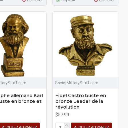
litaryStuff.com
SovietMilitaryStuff.com
ophe allemand Karl
Fidel Castro buste en
uste en bronze et
bronze Leader de la
révolution
$57.99
AJOUTER AU PANIER
AJOUTER AU PANIER