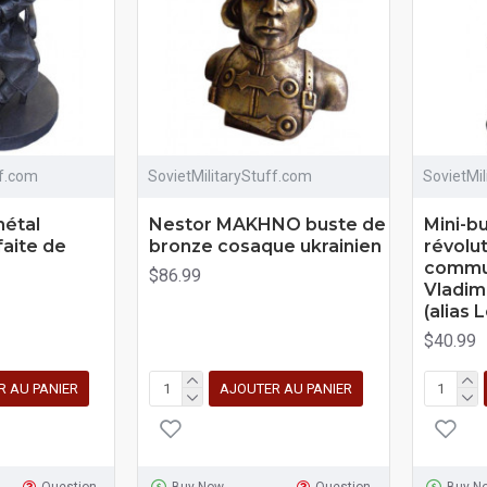
ff.com
SovietMilitaryStuff.com
SovietMi
étal
Nestor MAKHNO buste de
Mini-b
faite de
bronze cosaque ukrainien
révolu
commun
$86.99
Vladimi
(alias 
$40.99
R AU PANIER
AJOUTER AU PANIER
Question
Buy Now
Question
Buy N