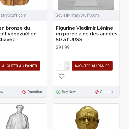
litaryStuff.com
SovietMilitaryStuff.com
en bronze du
Figurine Vladimir Lénine
ent vénézuélien
en porcelaine des années
Chavez
50 à l'URSS
$91.99
AJOUTER AU PANIER
AJOUTER AU PANIER
ow
Question
Buy Now
Question