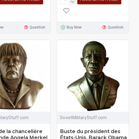
ow
Question
Buy Now
Question
litaryStuff.com
SovietMilitaryStuff.com
de la chancelière
Buste du président des
nde Angela Merkel
États-Unis, Barack Obama