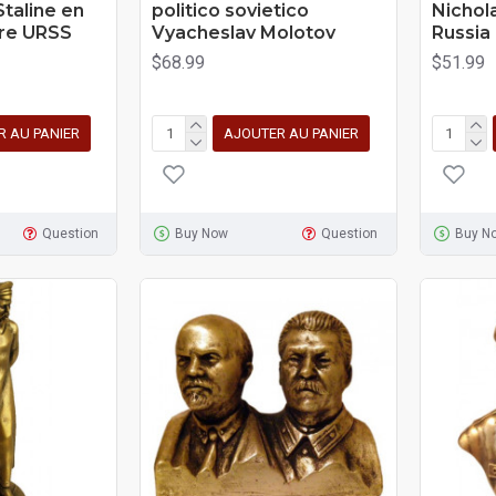
Staline en
politico sovietico
Nichol
ure URSS
Vyacheslav Molotov
Russia
$68.99
$51.99
R AU PANIER
AJOUTER AU PANIER
Question
Buy Now
Question
Buy N