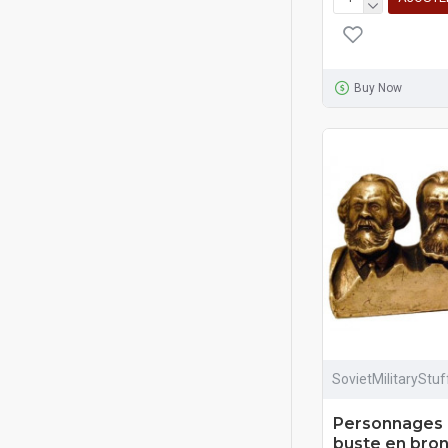
Buy Now
SovietMilitaryStu
Personnages 
buste en bron