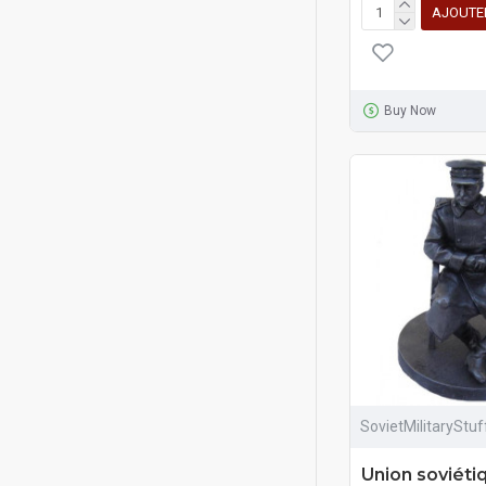
AJOUTE
Buy Now
SovietMilitaryStu
Union soviéti