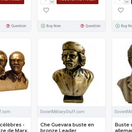
Question
Buy Now
Question
Buy N
ff.com
SovietMilitaryStuff.com
SovietMi
célèbres -
Che Guevara buste en
Buste 
ze de Marx,
bronze Leader
allema