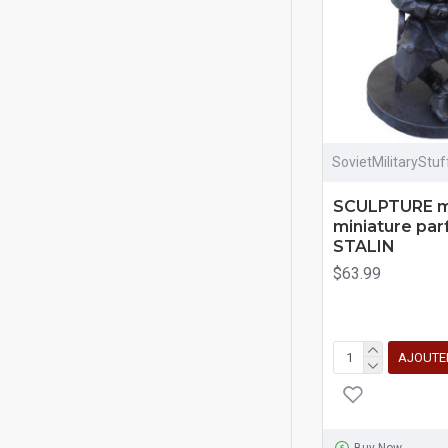
SovietMilitaryStu
SCULPTURE m
miniature par
STALIN
$63.99
AJOUTE
Buy Now