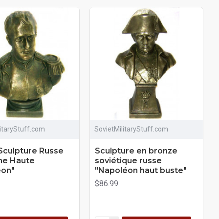
litaryStuff.com
SovietMilitaryStuff.com
Sculpture Russe
Sculpture en bronze
ine Haute
soviétique russe
éon"
"Napoléon haut buste"
$86.99