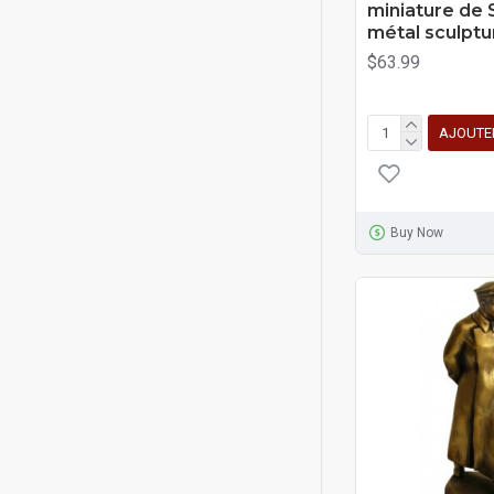
miniature de 
métal sculpt
$63.99
AJOUTE
Buy Now