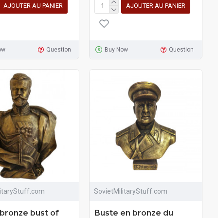
AJOUTER AU PANIER
AJOUTER AU PANIER
ow
Question
Buy Now
Question
litaryStuff.com
SovietMilitaryStuff.com
 bronze bust of
Buste en bronze du