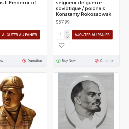
as II Emperor of
seigneur de guerre
soviétique / polonais
Konstanty Rokossowski
$57.99
AJOUTER AU PANIER
AJOUTER AU PANIER
ow
Question
Buy Now
Question