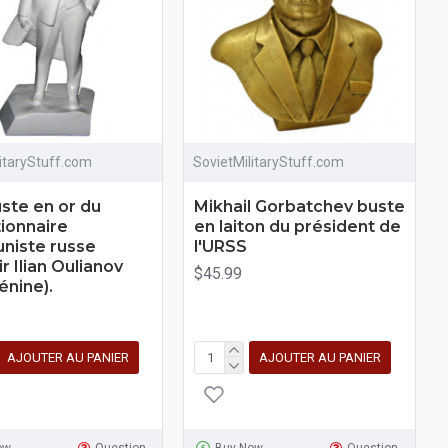
litaryStuff.com
SovietMilitaryStuff.com
uste en or du
Mikhail Gorbatchev buste
tionnaire
en laiton du président de
iste russe
l'URSS
r Ilian Oulianov
$45.99
Lénine).
AJOUTER AU PANIER
AJOUTER AU PANIER
ow
Question
Buy Now
Question