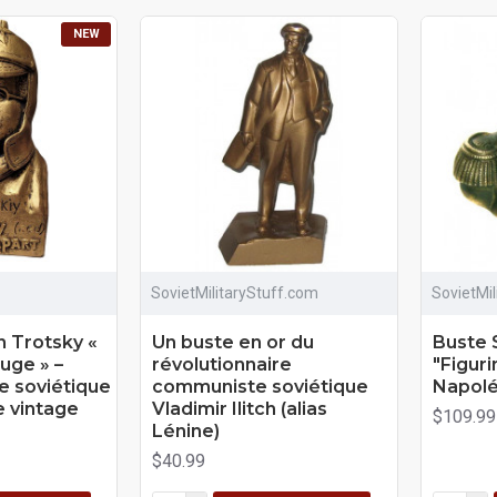
NEW
SovietMilitaryStuff.com
SovietMi
 Trotsky «
Un buste en or du
Buste 
uge » –
révolutionnaire
"Figur
le soviétique
communiste soviétique
Napol
e vintage
Vladimir Ilitch (alias
$109.99
Lénine)
$40.99