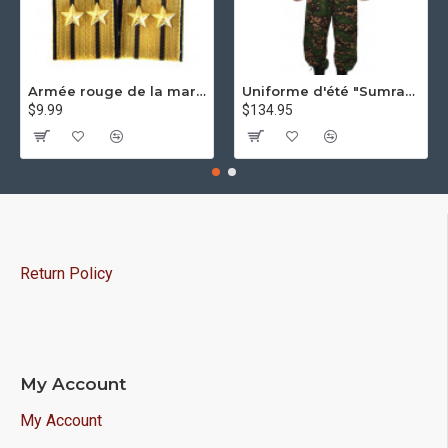
Armée rouge de la marine de l'Union soviétique, épaulettes d'épaule russes
Uniforme d'été "Sumrak m1" costume de camouflage tactique Sniper "Partizan" camo équipement professionnel Airsoft costume Sumrak
$9.99
$134.95
Return Policy
My Account
My Account