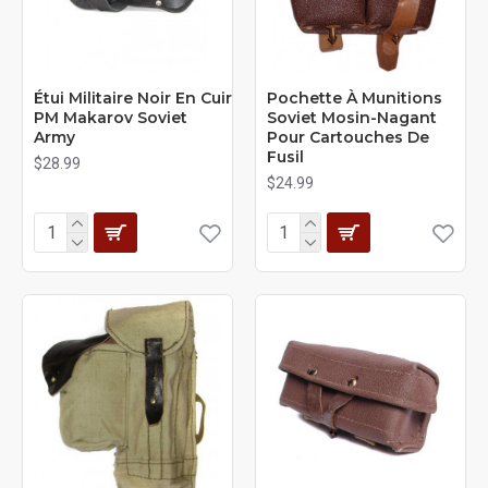
Étui Militaire Noir En Cuir
Pochette À Munitions
PM Makarov Soviet
Soviet Mosin-Nagant
Army
Pour Cartouches De
Fusil
$28.99
$24.99