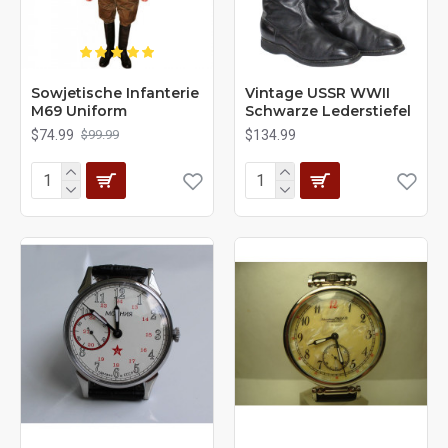
Sowjetische Infanterie
Vintage USSR WWII
M69 Uniform
Schwarze Lederstiefel
$74.99
$134.99
$99.99