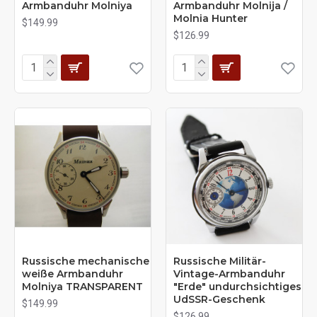
Armbanduhr Molniya
Armbanduhr Molnija /
Molnia Hunter
$149.99
$126.99
Russische mechanische
Russische Militär-
weiße Armbanduhr
Vintage-Armbanduhr
Molniya TRANSPARENT
"Erde" undurchsichtiges
UdSSR-Geschenk
$149.99
$126.99