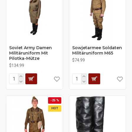
Soviet Army Damen
Sowjetarmee Soldaten
Militäruniform Mit
Militäruniform M65
Pilotka-Mütze
$74.99
$134.99
-25 %
HOT