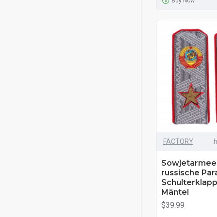
Buy Now
FACTORY
h
Sowjetarmee 
russische Pa
Schulterklapp
Mäntel
$39.99