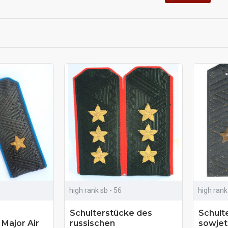
n;
hen / sowjetischen Armee.
tegorie sind Schulterplatten eines bestimmten Typs vorgesehen, die sich optisc
 Epauletten bestimmt den Rang des Generals im militärischen Umfeld. Darüber h
ner Reihe befestigt/
high rank sb - 56
high rank
Schulterstücke des
Schult
 Major Air
russischen
sowjet