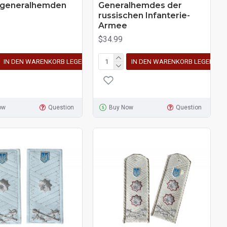
generalhemden
Generalhemdes der
russischen Infanterie-
Armee
$34.99
IN DEN WARENKORB LEGEN
IN DEN WARENKORB LEGEN
ow
Question
Buy Now
Question