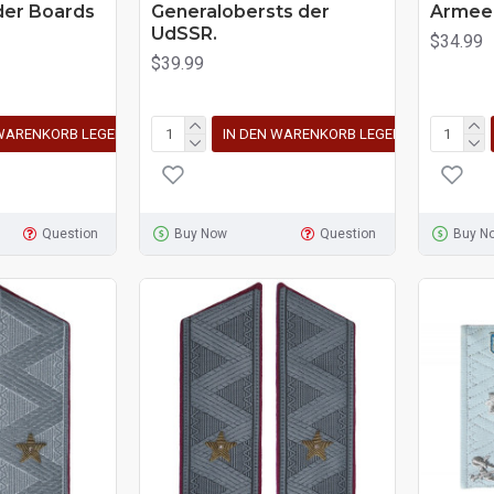
der Boards
Generalobersts der
Armee
UdSSR.
$34.99
$39.99
 WARENKORB LEGEN
IN DEN WARENKORB LEGEN
Question
Buy Now
Question
Buy N