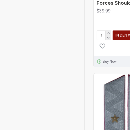
Forces Shoul
$39.99
IN DEN
Buy Now