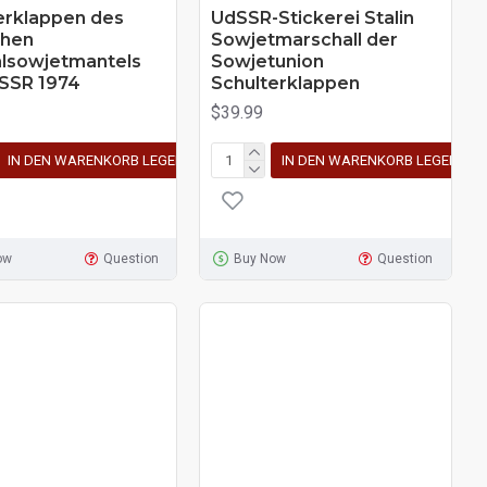
erklappen des
UdSSR-Stickerei Stalin
chen
Sowjetmarschall der
lsowjetmantels
Sowjetunion
SSR 1974
Schulterklappen
$39.99
IN DEN WARENKORB LEGEN
IN DEN WARENKORB LEGEN
ow
Question
Buy Now
Question