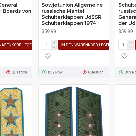
General
Sowjetunion Allgemeine
Schult
l Boards von
russische Mantel
russis
Schulterklappen UdSSR
Genera
Schulterklappen 1974
der Ud
$59.99
$59.99
 WARENKORB LEGEN
IN DEN WARENKORB LEGEN
Question
Buy Now
Question
Buy N