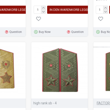
 WARENKORB LEGEN
IN DEN WARENKORB LEGEN
Question
Buy Now
Question
Buy N
high rank sb - 4
FACTOR