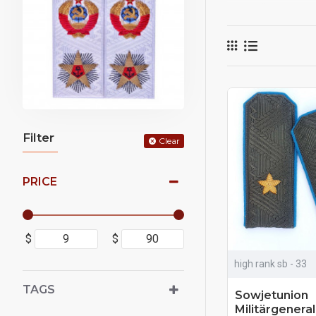
- Generalleutnant;
- General des Oberste
- General der russisc
Für diese Offizierska
Anzahl der Sterne auf
Schulterbrettern in ei
Filter
Clear
PRICE
$
$
high rank sb - 33
TAGS
Sowjetunion
Militärgeneral