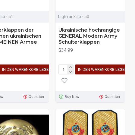
 sb - 51
high rank sb - 50
erklappen der
Ukrainische hochrangige
en ukrainischen
GENERAL Modern Army
MEINEN Armee
Schulterklappen
$34.99
IN DEN WARENKORB LEGEN
IN DEN WARENKORB LEGEN
ow
Question
Buy Now
Question