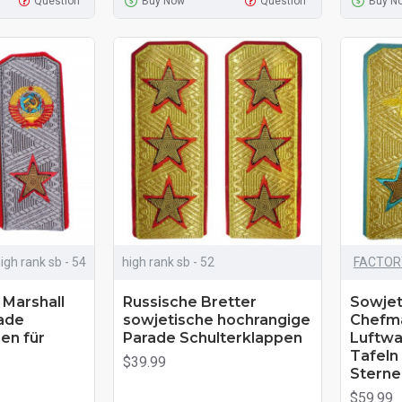
Question
Buy Now
Question
Buy N
igh rank sb - 54
high rank sb - 52
FACTOR
Marshall
Russische Bretter
Sowjet
rade
sowjetische hochrangige
Chefma
en für
Parade Schulterklappen
Luftwa
Tafeln
$39.99
Sterne
$59.99