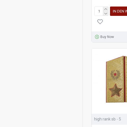
IN DEN
Buy Now
high rank sb - 5