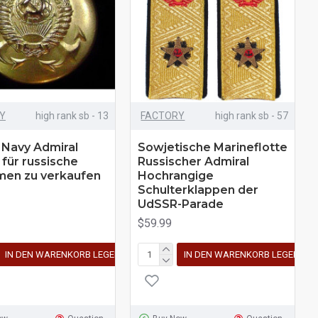
Y
high rank sb - 13
FACTORY
high rank sb - 57
Navy Admiral
Sowjetische Marineflotte
 für russische
Russischer Admiral
men zu verkaufen
Hochrangige
Schulterklappen der
UdSSR-Parade
$59.99
IN DEN WARENKORB LEGEN
IN DEN WARENKORB LEGEN