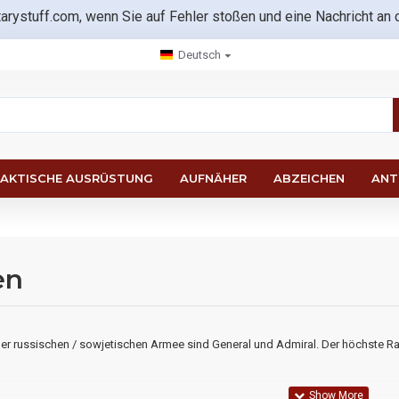
tarystuff.com, wenn Sie auf Fehler stoßen und eine Nachricht an
Deutsch
AKTISCHE AUSRÜSTUNG
AUFNÄHER
ABZEICHEN
ANT
en
r russischen / sowjetischen Armee sind General und Admiral. Der höchste Ran