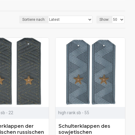
Sortiere nach:
Show:
h von den Schulterbrettern anderer Offiziersreihen unterscheiden. Die
inaus spielt ihre Bedeutung eine wichtige Rolle. Die Sterne sind an den
 sb - 22
high rank sb - 55
erklappen der
Schulterklappen des
ischen russischen
sowjetischen