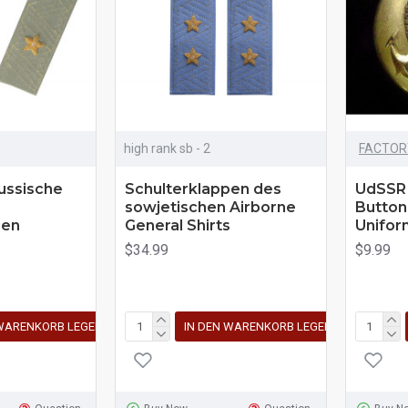
high rank sb - 2
FACTOR
ussische
Schulterklappen des
UdSSR 
sowjetischen Airborne
Button
pen
General Shirts
Unifor
$34.99
$9.99
 WARENKORB LEGEN
IN DEN WARENKORB LEGEN