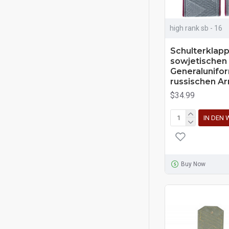
high rank sb - 16
Schulterklap
sowjetischen 
Generalunifo
russischen A
$34.99
IN DEN
Buy Now