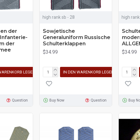
high rank sb - 28
high rank
pen der
Sowjetische
Schult
Infanterie-
Generaluniform Russische
modern
rm der
Schulterklappen
ALLGE
rmee
$34.99
$34.99
 WARENKORB LEGEN
IN DEN WARENKORB LEGEN
Question
Buy Now
Question
Buy N