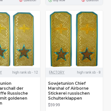
ow
Question
Buy Now
Question
Y
high rank sb - 12
FACTORY
high rank sb - 8
union
Sowjetunion Chief
rschall der
Marshal of Airborne
ffe Russische
Stickerei russischen
 mit goldenen
Schulterklappen
n
$59.99