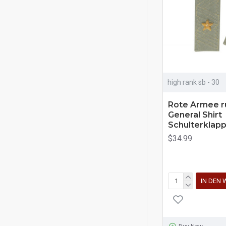
high rank sb - 30
Rote Armee r
General Shirt
Schulterklap
$34.99
IN DEN