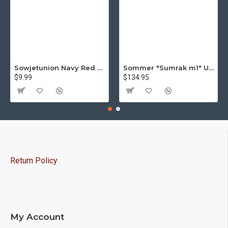
Sowjetunion Navy Red Army Parade Schulterklappen russischen Schulterklappen
Sommer "Sumrak m1" Uniform Sniper taktischer Tarnanzug "Partizan" Tarnung Professionelle Airsoft-Ausrüstung Sumrak-Anzug
$9.99
$134.95
Return Policy
My Account