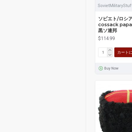
SovietMilitaryStu
ソビエト/ロシ
cossack pa
黒ソ連邦
$114.99
カート
Buy Now