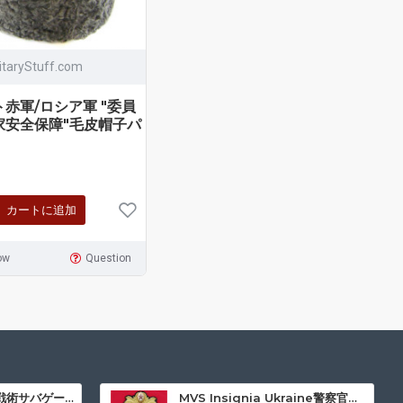
litaryStuff.com
赤軍/ロシア軍 "委員
家安全保障"毛皮帽子パ
カートに追加
ow
Question
ゴルカ 3 黒特殊部隊戦術サバゲー冬暖かい制服「裏毛」
MVS Insignia Ukraine警察官用の警察帽子バッジ