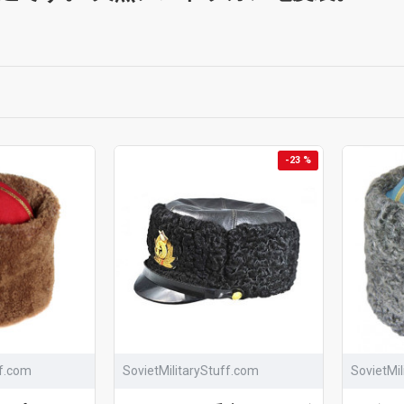
-23 %
ff.com
SovietMilitaryStuff.com
SovietMi