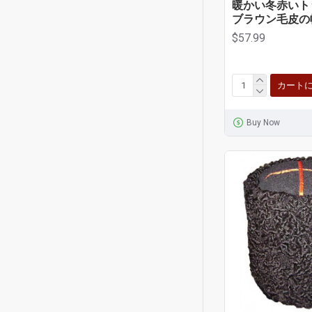
暖かい冬赤いト
ブラウン毛皮の
$57.99
カート
Buy Now