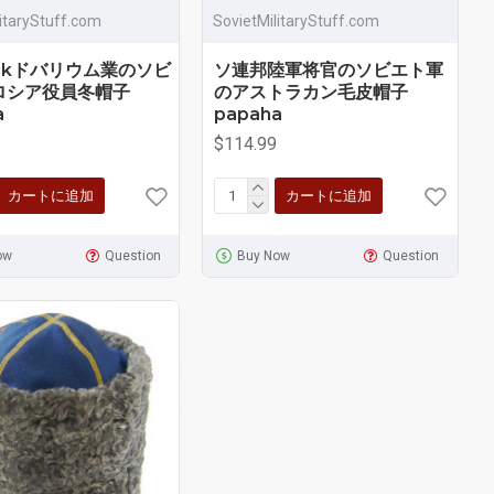
litaryStuff.com
SovietMilitaryStuff.com
ackドバリウム業のソビ
ソ連邦陸軍将官のソビエト軍
ロシア役員冬帽子
のアストラカン毛皮帽子
a
papaha
$114.99
カートに追加
カートに追加
ow
Question
Buy Now
Question