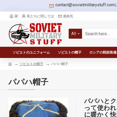
contact@sovietmilitarystuff.com
家
私たちに関しては
連絡先
All
ソビエトのユニフォーム
ソビエトの帽子
ロシアの戦術装備
ソビエトの帽子
パパハ帽子
パパハ帽子
パパハとク
って使われ
に暖かく快