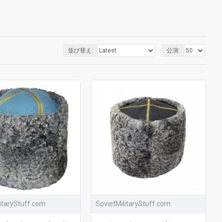
並び替え:
公演:
litaryStuff.com
SovietMilitaryStuff.com