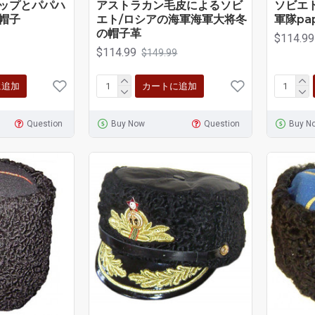
ップとパパハ
アストラカン毛皮によるソビ
ソビエ
帽子
エト/ロシアの海軍海軍大将冬
軍隊pa
の帽子革
$114.99
$114.99
$149.99
に追加
カートに追加
Question
Buy Now
Question
Buy N