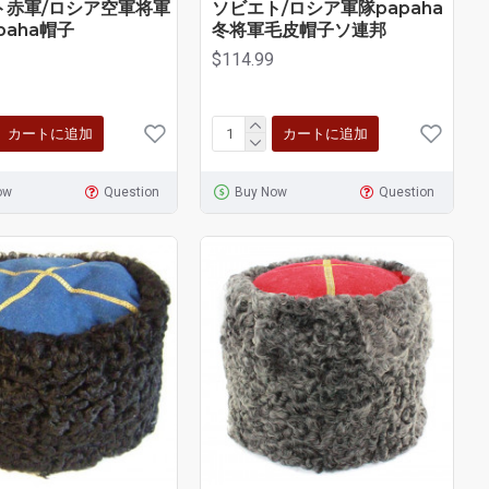
ト赤軍/ロシア空軍将軍
ソビエト/ロシア軍隊papaha
paha帽子
冬将軍毛皮帽子ソ連邦
$114.99
カートに追加
カートに追加
ow
Question
Buy Now
Question