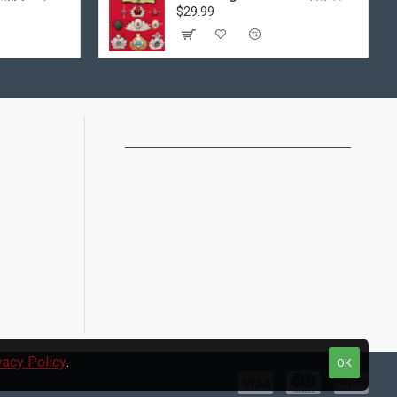
$29.99
vacy Policy
.
OK