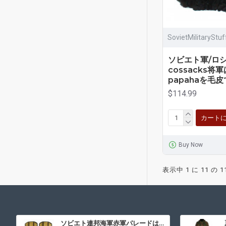
SovietMilitaryStu
ソビエト軍/ロシ
cossacks将
papahaを毛
$114.99
カート
Buy Now
表示中 1 に 11 の 1
ソビエト連邦海軍赤軍パレードは、肩章を肩章します