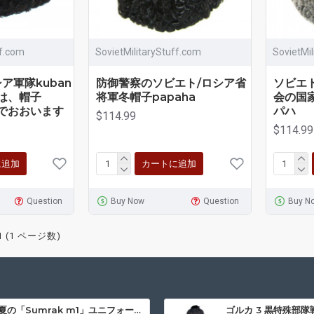
ff.com
SovietMilitaryStuff.com
SovietMi
ア軍隊kuban
防御警察のソビエト/ロシア省
ソビエト
軍は、帽子
将軍冬帽子papaha
会の国
皮でおおいます
パハ
$114.99
$114.99
に追加
カートに追加
Question
Buy Now
Question
Buy N
1 (1 ページ数)
夏の「Sumrak m1」ユニフォームスナイパー戦術迷彩スーツ「Partizan」迷彩Professional Airsoft Gear Sumrak スーツ