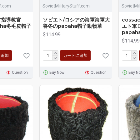
ff.com
SovietMilitaryStuff.com
SovietMi
ア指導教官
ソビエト/ロシアの海軍海軍大
coss
paha冬毛皮帽子
将冬のpapaha帽子動物革
エト軍
papah
$114.99
$114.99
に追加
カートに追加
Question
Buy Now
Question
Buy N