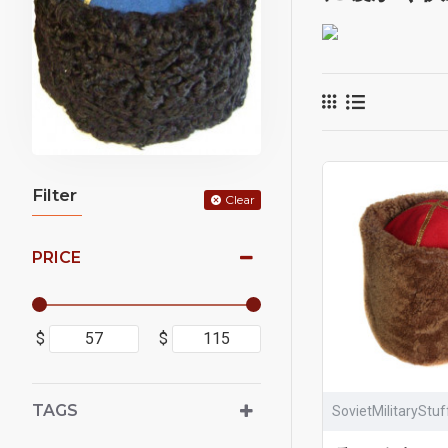
Filter
Clear
PRICE
$
$
TAGS
SovietMilitaryStu