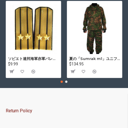
ソビエト連邦海軍赤軍パレードは、肩章を肩章します
夏の「Sumrak m1」ユニフォームスナイパー戦術迷彩スーツ「Partizan」迷彩Professional Airsoft Gear Sumrak スーツ
$9.99
$134.95
Return Policy