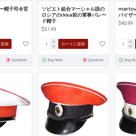
ー帽子司令官
ソビエト組合マーシャル語の
mart
ロシアのrkka前の軍事パレー
バイザ
ド帽子
$40.99
$51.99
に追加
カートに追加
Question
Buy Now
Question
Buy N