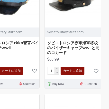
litaryStuff.com
SovietMilitaryStuff.com
ロシア rkka警官バイ
ソビエトロシア赤軍海軍将校
wwii
のバイザーキャップwwiiと元
のコカード
$63.99
カートに追加
カートに追加
ow
Question
Buy Now
Question