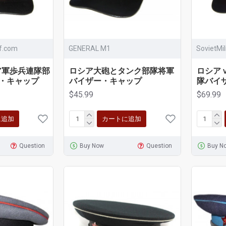
ff.com
GENERAL M1
SovietMi
ア軍歩兵連隊部
ロシア大砲とタンク部隊将軍
ロシア
・キャップ
バイザー・キャップ
隊バイ
$45.99
$69.99
に追加
カートに追加
Question
Buy Now
Question
Buy N