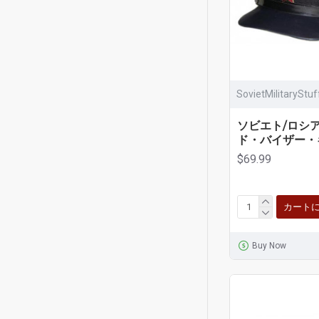
SovietMilitaryStu
ソビエト/ロシ
ド・バイザー・
$69.99
カート
Buy Now