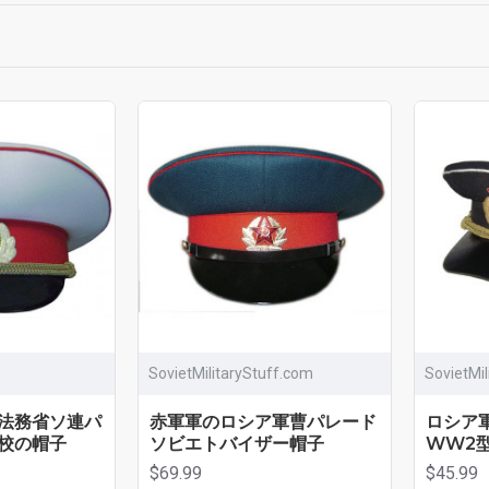
SovietMilitaryStuff.com
SovietMi
法務省ソ連パ
赤軍軍のロシア軍曹パレード
ロシア
校の帽子
ソビエトバイザー帽子
WW2
$69.99
$45.99