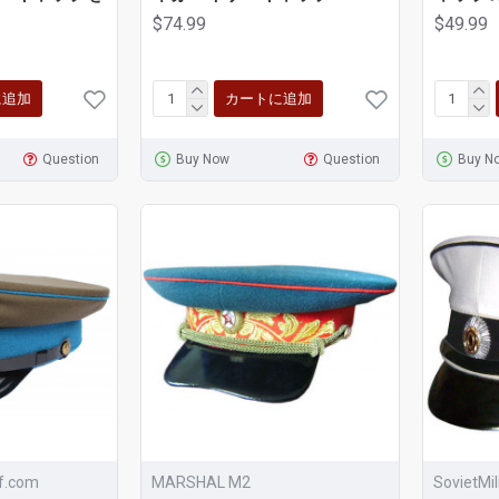
$74.99
$49.99
に追加
カートに追加
Question
Buy Now
Question
Buy N
ff.com
MARSHAL M2
SovietMi