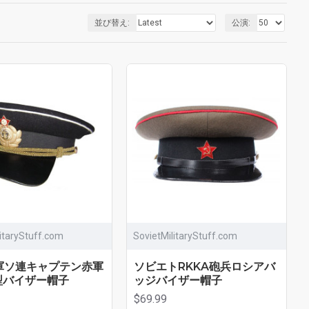
並び替え:
公演:
litaryStuff.com
SovietMilitaryStuff.com
軍ソ連キャプテン赤軍
ソビエトRKKA砲兵ロシアバ
型バイザー帽子
ッジバイザー帽子
$69.99