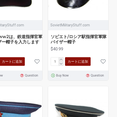
litaryStuff.com
SovietMilitaryStuff.com
 ww2は、鉄道指揮官軍
ソビエト/ロシア駅指揮官軍隊
ザー帽子を入力します
バイザー帽子
$40.99
カートに追加
カートに追加
ow
Question
Buy Now
Question