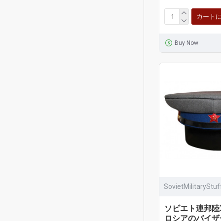
カート
Buy Now
SovietMilitaryStu
ソビエト連邦陸
ロシアのバイザ