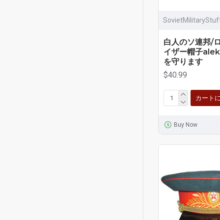
SovietMilitaryStu
白人のソ連邦/
イザー帽子ale
を守ります
$40.99
カート
Buy Now