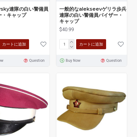
ovsky連隊の白い警備員
一般的なalekseevゲリラ歩兵
ー・キャップ
連隊の白い警備員バイザー・
キャップ
$40.99
カートに追加
カートに追加
ow
Question
Buy Now
Question