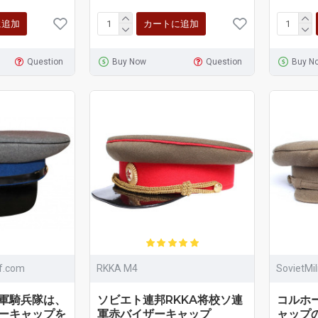
に追加
カートに追加
Question
Buy Now
Question
Buy N
ff.com
RKKA M4
SovietMi
軍騎兵隊は、
ソビエト連邦RKKA将校ソ連
コルホ
ーキャップを
軍赤バイザーキャップ
ャップ