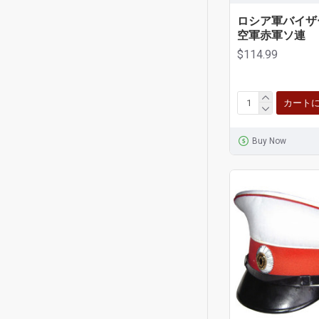
ロシア軍バイザ
空軍赤軍ソ連
$114.99
カート
Buy Now