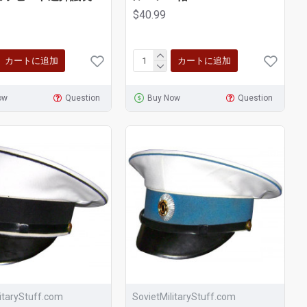
$40.99
カートに追加
カートに追加
ow
Question
Buy Now
Question
litaryStuff.com
SovietMilitaryStuff.com