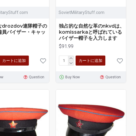
litaryStuff.com
SovietMilitaryStuff.com
drozdov連隊帽子の
独占的な自然な革のnkvdは、
備員バイザー・キャッ
komissarkaと呼ばれている
バイザー帽子を入力します
$91.99
カートに追加
カートに追加
ow
Question
Buy Now
Question