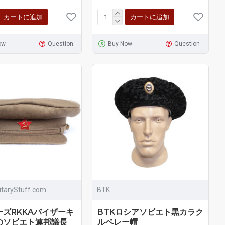
カートに追加
カートに追加
ow
Question
Buy Now
Question
litaryStuff.com
BTK
ーズRKKAバイザーキ
BTKロシアソビエト黒カラク
のソビエト連邦議長
ルベレー帽