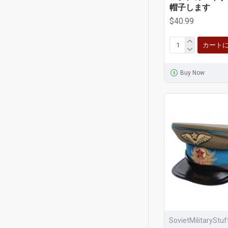
帽子します
$40.99
カート
Buy Now
SovietMilitaryStu