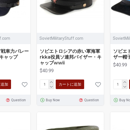
ff.com
SovietMilitaryStuff.com
SovietMi
ア戦車力パレー
ソビエトロシアの赤い軍海軍
ソビエト
キャップ
rkka役員ソ連邦バイザー・キ
ザー帽子
ャップwwii
$40.99
$40.99
に追加
カートに追加
Question
Buy Now
Question
Buy N