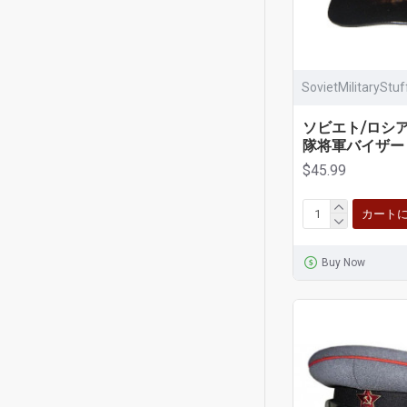
SovietMilitaryStu
ソビエト/ロシ
隊将軍バイザー
$45.99
カート
Buy Now