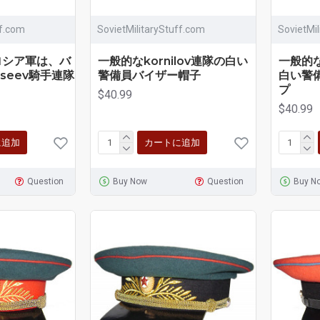
ff.com
SovietMilitaryStuff.com
SovietMi
ロシア軍は、バ
一般的なkornilov連隊の白い
一般的な
kseev騎手連隊
警備員バイザー帽子
白い警
プ
$40.99
$40.99
に追加
カートに追加
Question
Buy Now
Question
Buy N