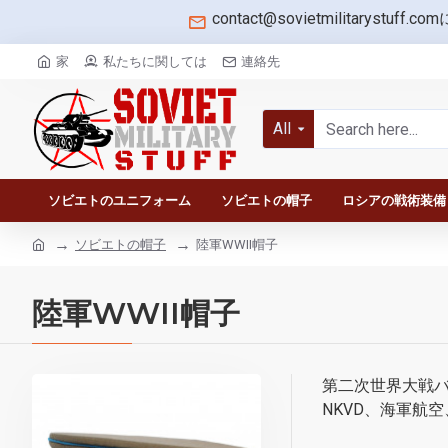
contact@sovietmilitarystuff.com
家
私たちに関しては
連絡先
All
ソビエトのユニフォーム
ソビエトの帽子
ロシアの戦術装備
ソビエトの帽子
陸軍WWII帽子
陸軍WWII帽子
第二次世界大戦バ
NKVD、海軍航