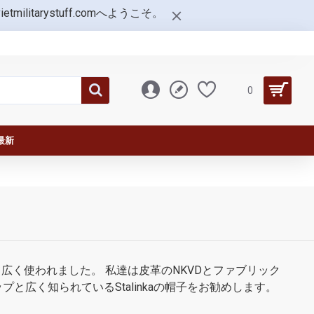
tarystuff.comへようこそ。
0
最新
く使われました。 私達は皮革のNKVDとファブリック
と広く知られているStalinkaの帽子をお勧めします。