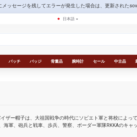
にメッセージを残してエラーが発生した場合は、更新されたsovietmili
日本語
パッチ
バッジ
骨董品
腕時計
セール
中古品
イザー帽子は、大祖国戦争の時代にソビエト軍と将校によって広
空、海軍、砲兵と戦車、歩兵、警察、ボーダー軍隊RKKAのキャップ